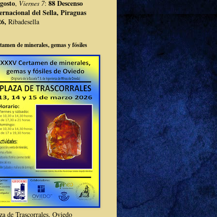
gosto
88 Descenso
,
Viernes 7
:
ernacional del Sella, Piraguas
26,
Ribadesella
tamen de minerales, gemas y fósiles
za de Trascorrales, Oviedo