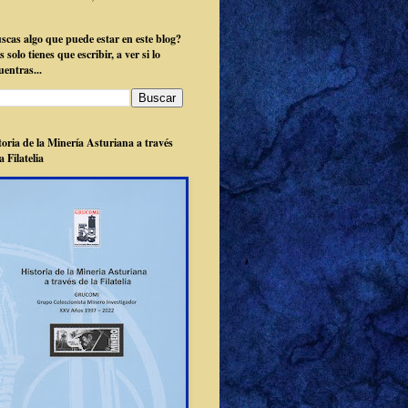
scas algo que puede estar en este blog?
 solo tienes que escribir, a ver si lo
uentras...
toria de la Minería Asturiana a través
a Filatelia