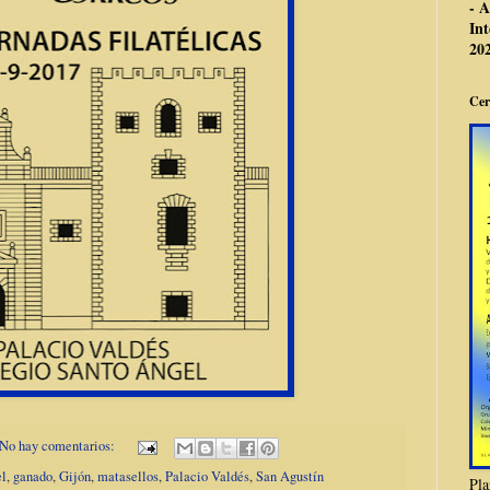
- A
Int
20
Cer
No hay comentarios:
el
,
ganado
,
Gijón
,
matasellos
,
Palacio Valdés
,
San Agustín
Pla