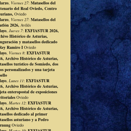
Marzo
Matasellos del
,
Viernes 27
:
tenario del Real Oviedo, Centro
turiano,
Oviedo
Marzo
Matasellos del
,
Viernes 27
:
atlón 2026,
Avilés
Mayo
EXFIASTUR 2026,
,
Jueves 7
:
hivo Histórico de Asturias,
uguración y matasellos dedicado
 Rey Ramiro I
Oviedo
Mayo
EXFIASTUR
,
Viernes 8
:
6, Archivo Histórico de Asturias,
asellos turístico de Somiedo, dos
los personalizados y una tarjeta
sello
Mayo
EXFIASTUR
,
Lunes 11
:
6, Archivo Histórico de Asturias,
jeta enteropostal de exposiciones
ritoriales
Oviedo
Mayo
EXFIASTUR
,
Martes 12
:
6, Archivo Histórico de Asturias,
asellos dedicado al primer
asellos asturiano y a Pedro
rnung
Oviedo
Mayo
EXFIASTUR
,
Martes 19
: