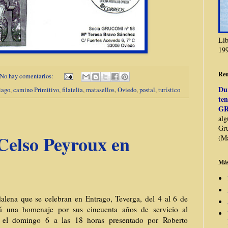
Li
19
Reu
No hay comentarios:
Du
iago
,
camino Primitivo
,
filatelia
,
matasellos
,
Oviedo
,
postal
,
turístico
te
GR
alg
Gru
Celso Peyroux en
(Ma
Más
alena que se celebran en Entrago, Teverga, del 4 al 6 de
rá una homenaje por sus cincuenta años de servicio al
r el domingo 6 a las 18 horas presentado por Roberto