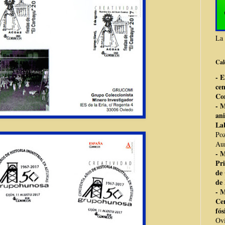
La 
Cal
- 
cen
Co
- 
ani
La
Poz
Aur
- 
Pri
de
de 
- 
Ce
fós
Ov