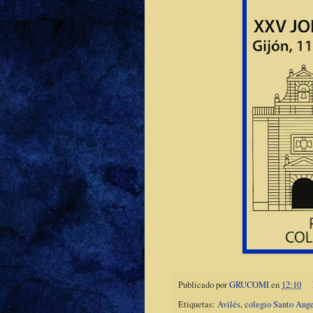
Publicado por
GRUCOMI
en
12:10
Etiquetas:
Avilés
,
colegio Santo Ang