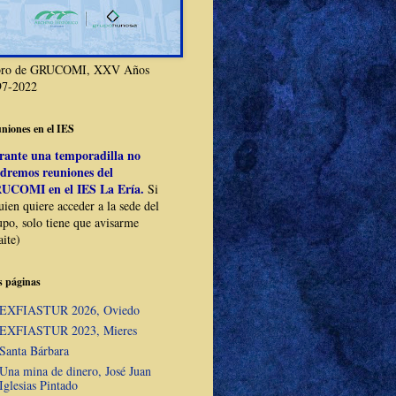
bro de GRUCOMI, XXV Años
97-2022
niones en el IES
rante una temporadilla no
ndremos reuniones del
UCOMI en el IES La Ería.
Si
uien quiere acceder a la sede del
po, solo tiene que avisarme
ite)
 páginas
EXFIASTUR 2026, Oviedo
EXFIASTUR 2023, Mieres
Santa Bárbara
Una mina de dinero, José Juan
Iglesias Pintado