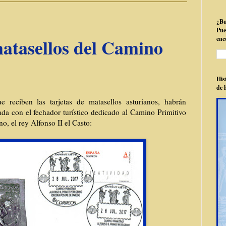
¿Bu
Pues
matasellos del Camino
enc
His
de l
eciben las tarjetas de matasellos asturianos, habrán
da con el fechador turístico dedicado al Camino Primitivo
o, el rey Alfonso II el Casto: