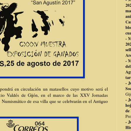
202
mat
ani
Car
bl
cua
- 
202
sel
Ar
- 
del
Agu
ta
- J
Soc
 pondrá en circulación un matasellos cuyo motivo será el
Gi
cio Valdés de Gijón, en el marco de las XXV Jornadas
- J
 y Numismático de esa villa que se celebrarán en el Antiguo
ho
de 
Pre
- J
His