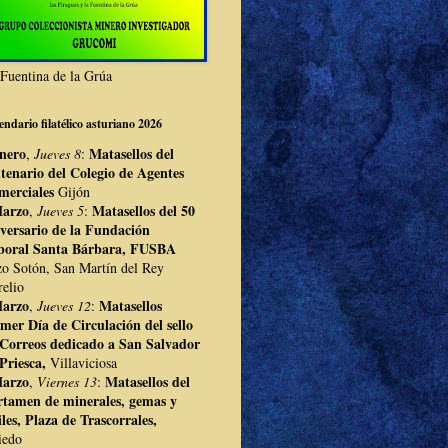
Fuentina de la Grúa
endario filatélico asturiano 2026
Enero
Matasellos del
,
Jueves 8
:
tenario del Colegio de Agentes
merciales
Gijón
Marzo
Matasellos del 50
,
Jueves 5
:
versario de la Fundación
boral Santa Bárbara, FUSBA
o Sotón, San Martín del Rey
elio
Marzo
Matasellos
,
Jueves 12
:
mer Día de Circulación del sello
 Correos dedicado a San Salvador
Priesca,
Villaviciosa
Marzo
Matasellos del
,
Viernes 13
:
rtamen de minerales, gemas y
iles, Plaza de Trascorrales,
iedo