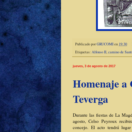
Publicado por
GRUCOMI
en
19:30
Etiquetas:
Alfonso II
,
camino de Sant
jueves, 3 de agosto de 2017
Homenaje a 
Teverga
Durante las fiestas de La Magd
agosto, Celso Peyroux recibi
concejo. El acto tendrá luga