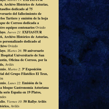
6, Archivo Histórico de Asturias,
asellos dedicado al 75
versario del fallecimiento de
los Tartiere y emisión de la hoja
oque de Correos dedicada a
tro equipos centenarios
Oviedo
Mayo
EXFIASTUR
,
Jueves 21
:
6, Archivo Histórico de Asturias,
lo personalizado dedicado al
chivo
Oviedo
Mayo
50 aniversario
,
Martes 26
:
 Hospital Universitario de San
stín, Oficina de Correos, por la
rde,
Avilés
unio
3ª Exposición
,
Martes 2
:
ial del Grupo Filatélico El Texu,
jón
unio
Emisión de la
,
Lunes 22
:
ja bloque Gastronomía Asturiana
la serie España en 19 Platos,
ndes
ulio
50 Rallye Avilés
,
Viernes 10
:
tórico,
Avilés