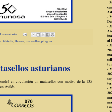
- 
cen
As
- 
Du
- 
Arc
1 comentario:
ina
al
la
,
filatelia
,
Hunosa
,
matasellos
,
piraguas
- 
202
mat
sel
asellos asturianos
tu 
- 
202
tar
pondrá en circulación un matasellos con motivo de la 135
ter
en Avilés.
- 
202
mat
mat
Ga
- 